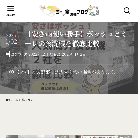
MENU
【安さvs使い勝手】ボッシュとミ
2025
1/02
ーレの食洗機を徹底比較
選び方
2022年12月30日
2025年1月2日
【PR】この記事には広告を含む場合があります。
ホーム
選び方
設置
設置