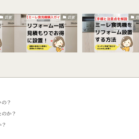
設置
設置
いの？
たのか？
か？